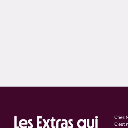
Les Extras qui
Chez N
C’est 