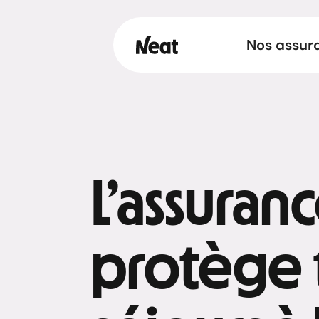
Nos assur
L’assuran
protège t