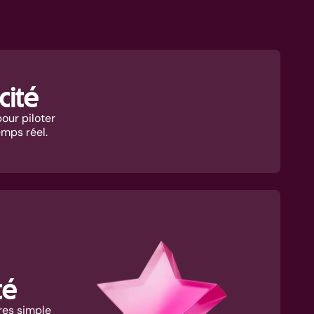
acité
our piloter
mps réel.
té
res simple