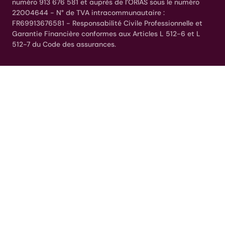
numéro 913 676 581 et auprès de l’ORIAS sous le numéro
22004644 - N° de TVA intracommunautaire :
FR69913676581 - Responsabilité Civile Professionnelle et
Garantie Financière conformes aux Articles L 512-6 et L
512-7 du Code des assurances.